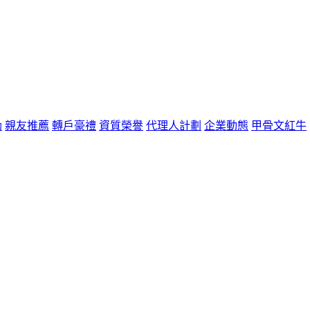
励
親友推薦
轉戶豪禮
資質榮譽
代理人計劃
企業動態
甲骨文紅牛