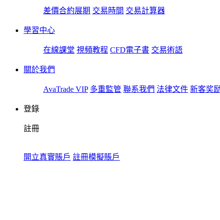
差價合約展期
交易時間
交易計算器
學習中心
在線課堂
視頻教程
CFD電子書
交易術語
關於我們
AvaTrade VIP
多重監管
聯系我們
法律文件
新客奖
登錄
註冊
開立真實賬戶
註冊模擬賬戶