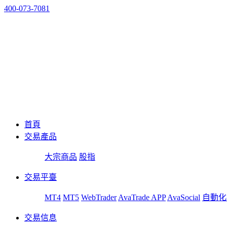
400-073-7081
首頁
交易產品
大宗商品
股指
交易平臺
MT4
MT5
WebTrader
AvaTrade APP
AvaSocial
自動化
交易信息