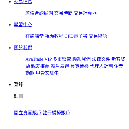
交易信息
差價合約展期
交易時間
交易計算器
學習中心
在線課堂
視頻教程
CFD電子書
交易術語
關於我們
AvaTrade VIP
多重監管
聯系我們
法律文件
新客奖
励
親友推薦
轉戶豪禮
資質榮譽
代理人計劃
企業
動態
甲骨文紅牛
登錄
註冊
開立真實賬戶
註冊模擬賬戶