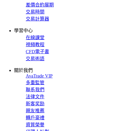
差價合約展期
交易時間
交易計算器
學習中心
在線課堂
視頻教程
CFD電子書
交易術語
關於我們
AvaTrade VIP
多重監管
聯系我們
法律文件
新客奖励
親友推薦
轉戶豪禮
資質榮譽