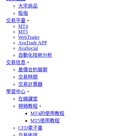
大宗商品
股指
交易平臺
+
MT4
MT5
WebTrader
AvaTrade APP
AvaSocial
自動化技術分析
交易信息
+
差價合約展期
交易時間
交易計算器
學習中心
+
在線課堂
視頻教程
+
MT4的使用教程
MT5使用教程
CFD電子書
交易術語